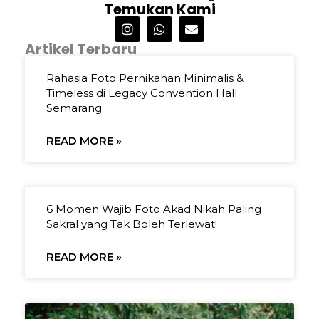
Temukan Kami
I
W
E
n
h
n
Artikel Terbaru
s
a
v
t
t
e
Page
Page
Page
Page
Page
a
s
l
Rahasia Foto Pernikahan Minimalis &
g
a
o
Timeless di Legacy Convention Hall
r
p
p
Semarang
a
p
e
m
READ MORE »
6 Momen Wajib Foto Akad Nikah Paling
Sakral yang Tak Boleh Terlewat!
READ MORE »