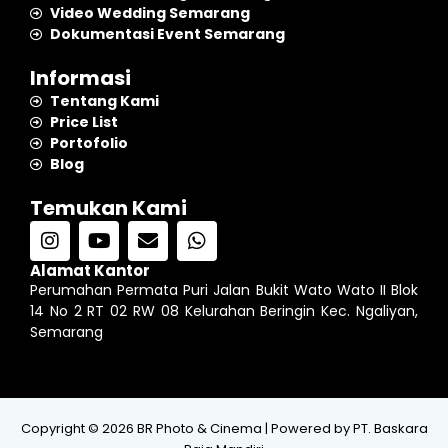
Video Wedding Semarang
Dokumentasi Event Semarang
Informasi
Tentang Kami
Price List
Portofolio
Blog
Temukan Kami
I
Y
E
W
n
o
n
h
s
u
v
a
Alamat Kantor
t
t
e
t
Perumahan Permata Puri Jalan Bukit Wato Wato II Blok
a
u
l
s
14 No 2 RT 02 RW 08 Kelurahan Beringin Kec. Ngaliyan,
g
b
o
a
Semarang
r
e
p
p
a
e
p
m
Copyright © 2026 BR Photo & Cinema | Powered by PT. Baskara