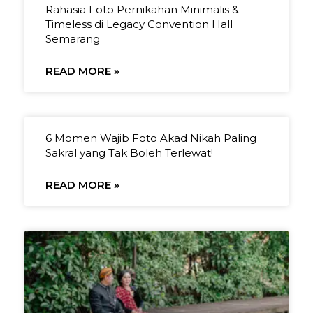
a
s
l
Rahasia Foto Pernikahan Minimalis &
g
a
o
Timeless di Legacy Convention Hall
r
p
p
Semarang
a
p
e
m
READ MORE »
6 Momen Wajib Foto Akad Nikah Paling
Sakral yang Tak Boleh Terlewat!
READ MORE »