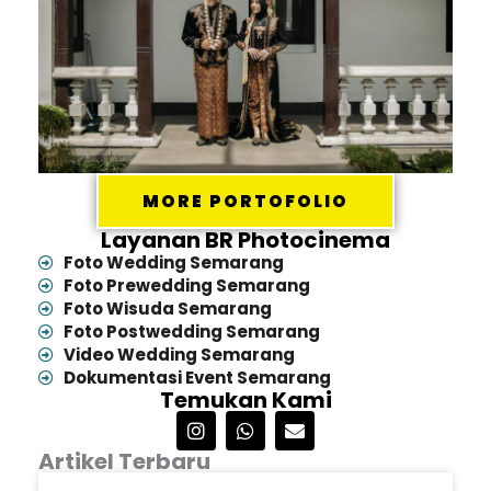
MORE PORTOFOLIO
Layanan BR Photocinema
Foto Wedding Semarang
Foto Prewedding Semarang
Foto Wisuda Semarang
Foto Postwedding Semarang
Video Wedding Semarang
Dokumentasi Event Semarang
Temukan Kami
I
W
E
n
h
n
Artikel Terbaru
s
a
v
t
t
e
Page
Page
Page
Page
Page