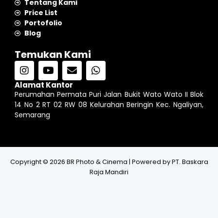
Tentang Kami
Price List
Portofolio
Blog
Temukan Kami
I
Y
E
W
n
o
n
h
s
u
v
a
Alamat Kantor
t
t
e
t
Perumahan Permata Puri Jalan Bukit Wato Wato II Blok
a
u
l
s
14 No 2 RT 02 RW 08 Kelurahan Beringin Kec. Ngaliyan,
g
b
o
a
Semarang
r
e
p
p
a
e
p
m
Copyright © 2026 BR Photo & Cinema | Powered by PT. Baskara
Raja Mandiri